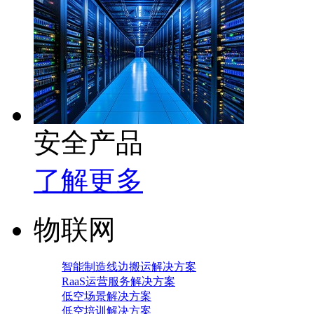
安全产品
了解更多
物联网
智能制造线边搬运解决方案
RaaS运营服务解决方案
低空场景解决方案
低空培训解决方案