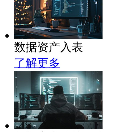
数据资产入表
了解更多