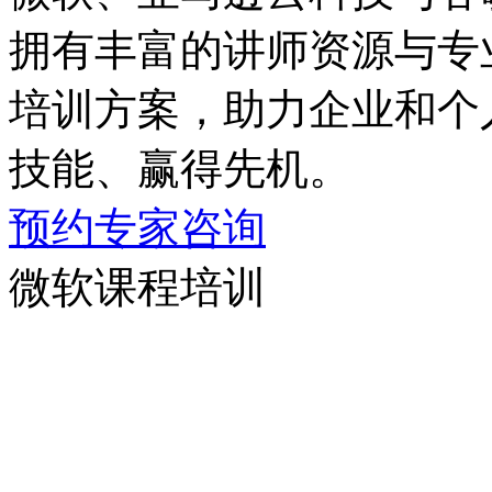
拥有丰富的讲师资源与专业
培训方案，助力企业和
技能、赢得先机。
预约专家咨询
微软课程培训