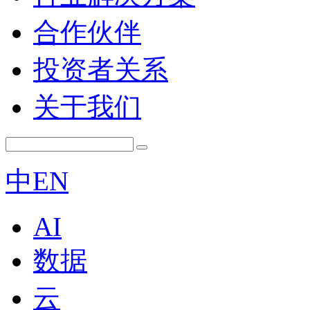
合作伙伴
投资者关系
关于我们
中
EN
AI
数据
云