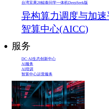
台湾宾果28鲲泰问学一体机DeepSeek版
异构算力调度与加速
智算中心(AICC)
服务
DC·AI生态创新中心
AI服务
AI培训
智算中心运营服务