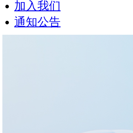
加入我们
通知公告