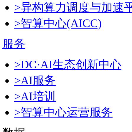
>异构算力调度与加速
>智算中心(AICC)
服务
>DC·AI生态创新中心
>AI服务
>AI培训
>智算中心运营服务