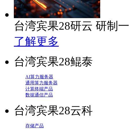
台湾宾果28研云 研制
了解更多
台湾宾果28鲲泰
AI算力服务器
通用算力服务器
计算终端产品
数据通信产品
台湾宾果28云科
存储产品